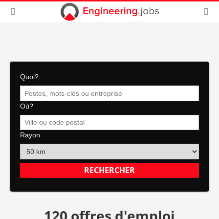
Quoi?
Où?
Rayon
120 offres d'emploi