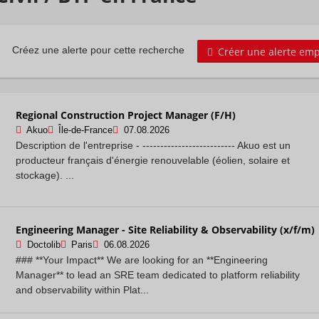
Créer une alerte emp
Créez une alerte pour cette recherche
Regional Construction Project Manager (F/H)
Akuo
Île-de-France
07.08.2026
Description de l'entreprise - -------------------------- Akuo est un
producteur français d'énergie renouvelable (éolien, solaire et
stockage). ...
Engineering Manager - Site Reliability & Observability (x/f/m)
Doctolib
Paris
06.08.2026
### **Your Impact** We are looking for an **Engineering
Manager** to lead an SRE team dedicated to platform reliability
and observability within Plat...