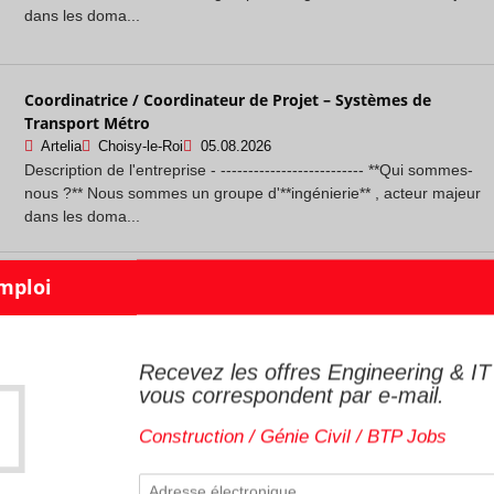
dans les doma...
Coordinatrice / Coordinateur de Projet – Systèmes de
Transport Métro
Artelia
Choisy-le-Roi
05.08.2026
Description de l'entreprise - -------------------------- **Qui sommes-
nous ?** Nous sommes un groupe d'**ingénierie** , acteur majeur
dans les doma...
Staff iOS Engineer – Social Mobile Apps
Dailymotion
Paris
04.08.2026
Company Description - ------------------ Dailymotion is more than
just a video app, it's a visual conversation in motion powered by a
Recevez les offres Engineering & IT
unique algorith...
vous correspondent par e-mail.
Construction / Génie Civil / BTP Jobs
#LevelUp - Ingénieur DevOps
ALTEN
Aix-en-Provence
04.08.2026