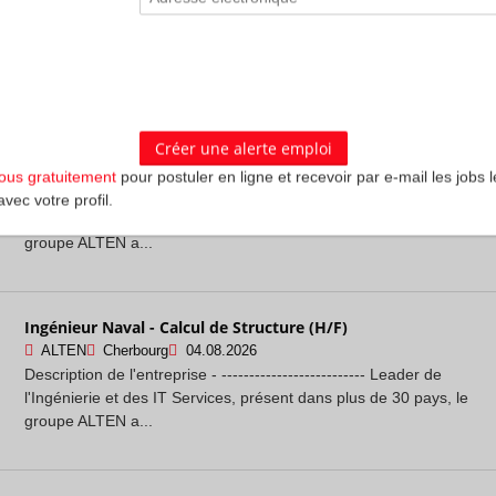
Description de l'entreprise - -------------------------- Leader de
l'Ingénierie et des IT Services, présent dans plus de 30 pays, le
groupe ALTEN a...
Ingénieur IVV / Test Logiciel (H/F)
ALTEN
Toulouse
04.08.2026
vous gratuitement
pour postuler en ligne et recevoir par e-mail les jobs l
Description de l'entreprise - -------------------------- Leader de
avec votre profil.
l'Ingénierie et des IT Services, présent dans plus de 30 pays, le
groupe ALTEN a...
Ingénieur Naval - Calcul de Structure (H/F)
ALTEN
Cherbourg
04.08.2026
Description de l'entreprise - -------------------------- Leader de
l'Ingénierie et des IT Services, présent dans plus de 30 pays, le
groupe ALTEN a...