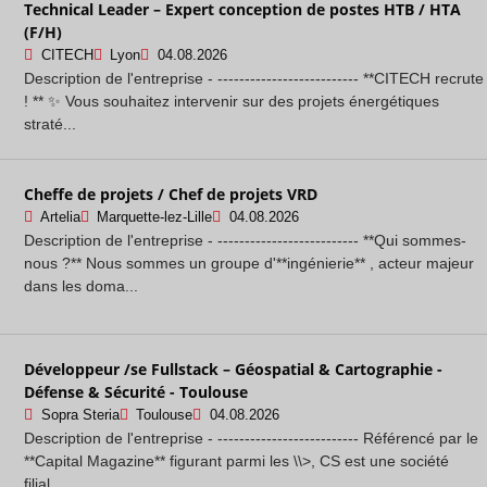
Technical Leader – Expert conception de postes HTB / HTA
(F/H)
CITECH
Lyon
04.08.2026
Description de l'entreprise - -------------------------- **CITECH recrute
! ** ✨ Vous souhaitez intervenir sur des projets énergétiques
straté...
Cheffe de projets / Chef de projets VRD
Artelia
Marquette-lez-Lille
04.08.2026
Description de l'entreprise - -------------------------- **Qui sommes-
nous ?** Nous sommes un groupe d'**ingénierie** , acteur majeur
dans les doma...
Développeur /se Fullstack – Géospatial & Cartographie -
Défense & Sécurité - Toulouse
Sopra Steria
Toulouse
04.08.2026
Description de l'entreprise - -------------------------- Référencé par le
**Capital Magazine** figurant parmi les \\>, CS est une société
filial...