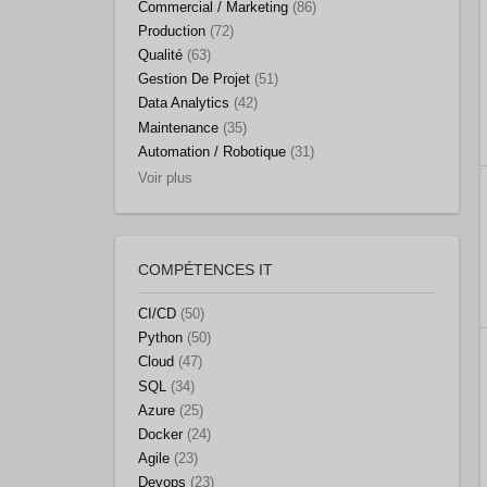
Commercial / Marketing
(86)
Production
(72)
Qualité
(63)
Gestion De Projet
(51)
Data Analytics
(42)
Maintenance
(35)
Automation / Robotique
(31)
Voir plus
COMPÉTENCES IT
CI/CD
(50)
Python
(50)
Cloud
(47)
SQL
(34)
Azure
(25)
Docker
(24)
Agile
(23)
Devops
(23)