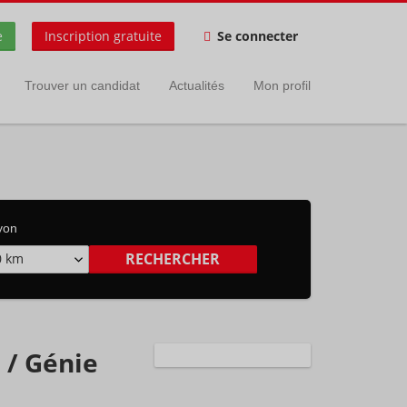
e
Inscription gratuite
Se connecter
Trouver un candidat
Actualités
Mon profil
yon
0 km
 / Génie