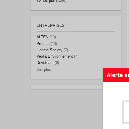
Temps plein
(188)
ENTREPRISES
ALTEN
(19)
Proman
(10)
Licorne Society
(7)
Veolia Environnement
(7)
Devoteam
(6)
Voir plus