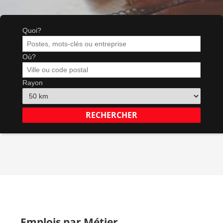
Quoi?
Où?
Rayon
Emplois par Métier