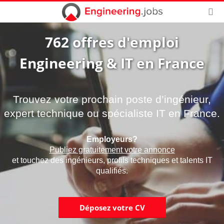
762 offres d'emploi
Engineering & IT en France
Trouvez votre prochain poste d’ingénieur,
expert technique ou spécialiste IT en France.
Employeurs?
Publiez gratuitement votre annonce
et touchez des ingénieurs, profils techniques et talents IT
qualifiés.
Déposez votre CV