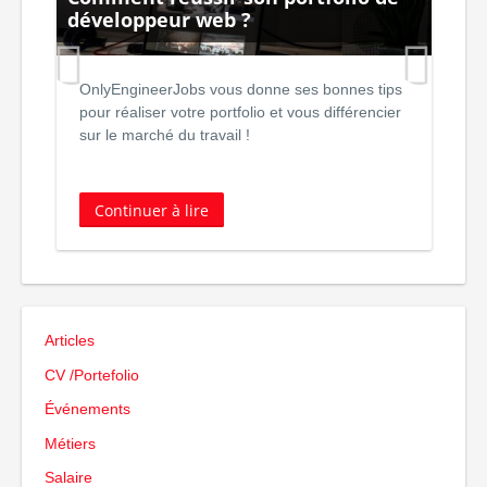
ier
développeur web ?
Fi
OnlyEngineerJobs vous donne ses bonnes tips
L
pour réaliser votre portfolio et vous différencier
d
sur le marché du travail !
d
Continuer à lire
Articles
CV /Portefolio
Événements
Métiers
Salaire