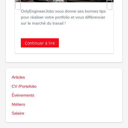
OnlyEngineerJobs vous donne ses bonnes tips
L
pour réaliser votre portfolio et vous différencier
d
sur le marché du travail !
d
Continuer à lire
Articles
CV /Portefolio
Événements
Métiers
Salaire