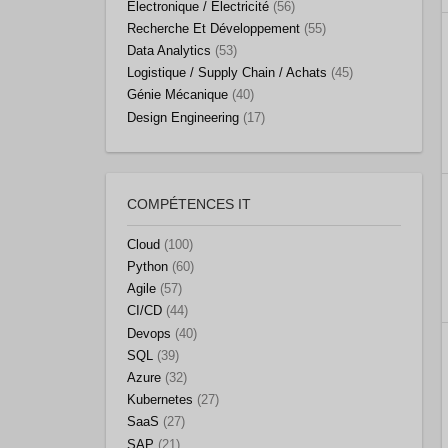
Electronique / Electricité
(56)
Recherche Et Développement
(55)
Data Analytics
(53)
Logistique / Supply Chain / Achats
(45)
Génie Mécanique
(40)
Design Engineering
(17)
COMPÉTENCES IT
Cloud
(100)
Python
(60)
Agile
(57)
CI/CD
(44)
Devops
(40)
SQL
(39)
Azure
(32)
Kubernetes
(27)
SaaS
(27)
SAP
(21)