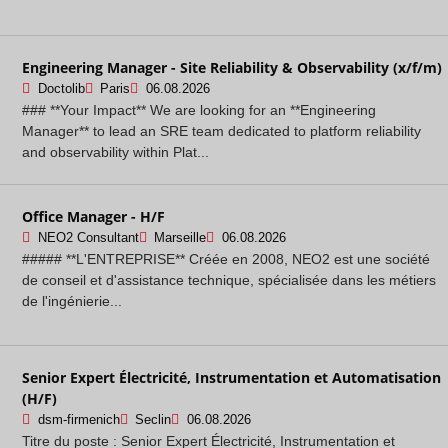
Engineering Manager - Site Reliability & Observability (x/f/m)
Doctolib
Paris
06.08.2026
### **Your Impact** We are looking for an **Engineering
Manager** to lead an SRE team dedicated to platform reliability
and observability within Plat...
Office Manager - H/F
NEO2 Consultant
Marseille
06.08.2026
##### **L'ENTREPRISE** Créée en 2008, NEO2 est une société
de conseil et d'assistance technique, spécialisée dans les métiers
de l'ingénierie...
Senior Expert Électricité, Instrumentation et Automatisation
(H/F)
dsm-firmenich
Seclin
06.08.2026
Titre du poste : Senior Expert Électricité, Instrumentation et