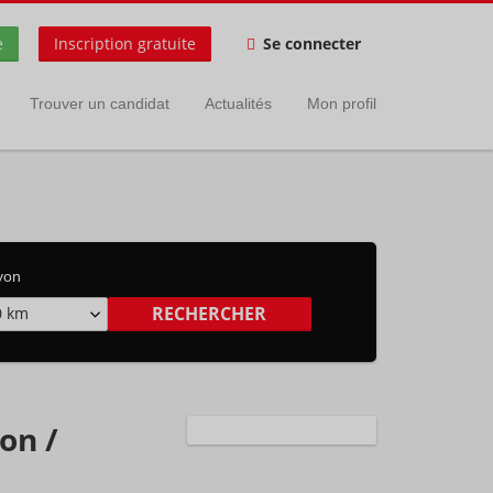
e
Inscription gratuite
Se connecter
Trouver un candidat
Actualités
Mon profil
yon
0 km
on /