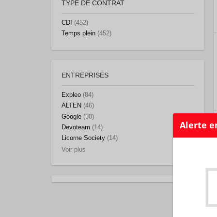
TYPE DE CONTRAT
CDI
(452)
Temps plein
(452)
ENTREPRISES
Expleo
(84)
ALTEN
(46)
Google
(30)
Devoteam
(14)
Licorne Society
(14)
Voir plus