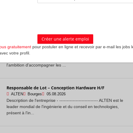
Description de l'entreprise - -------------------------- ALTEN est le
leader mondial de l'ingénierie et du conseil en technologies,
présent à l'in...
Testeur QA Digital - H/F
Metaline
Versailles
05.08.2026
vous gratuitement
pour postuler en ligne et recevoir par e-mail les jobs l
**METALINE est une ESN spécialisée dans l'infogérance, les
avec votre profil.
services managés et le Digital Work Place.** Fondée avec
l'ambition d'accompagner les ...
Responsable de Lot – Conception Hardware H/F
ALTEN
Bourges
05.08.2026
Description de l'entreprise - -------------------------- ALTEN est le
leader mondial de l'ingénierie et du conseil en technologies,
présent à l'in...