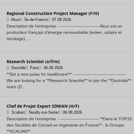
Regional Construction Project Manager (F/H)
Akuo
Île-de-France
07.08.2026
Description de l'entreprise - -------------------------- Akuo est un
producteur français d'énergie renouvelable (éolien, solaire et
stockage). ...
Research Scientist (x/f/m)
Doctolib
Paris
06.08.2026
**Set a new pulse for healthcare!** - ----------------------------------
We are looking for a **Research Scientist** to join the **Doctolab**
team (D...
Chef de Projet Expert SDWAN (H/F)
Scalian
Neuilly-sur-Seine
06.08.2026
Description de l'entreprise - -------------------------- **Dans le TOP10
des Sociétés de Conseil en Ingénierie en France** , le Groupe
**SCALIAN**...