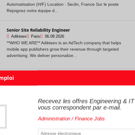
Automatisation (H/F) Location : Seclin, France Sur le poste
Rejoignez notre équipe d...
Senior Site Reliability Engineer
Adikteev
Paris
06.08.2026
**WHO WE ARE** Adikteev is an AdTech company that helps
mobile app publishers grow their revenue through targeted
advertising. We deliver personalize...
Spécialiste en gestion de configuration - Aéronautique (F/H)
ALTEN
Toulouse
06.08.2026
Description de l'entreprise - -------------------------- La Direction des
Compétences et des Practices (DCP) est l'entité d'accueil des
Recevez les offres Engineering & IT
**Spéciali...
vous correspondent par e-mail.
Administration / Finance Jobs
Ingénieur Électronique / Bancs de Test (F/H)
ALTEN
Toulouse
06.08.2026