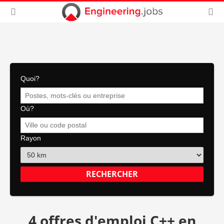
Quoi?
Où?
Rayon
4 offres d'emploi C++ en