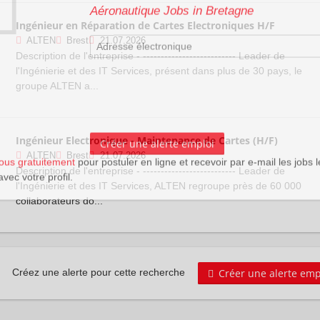
Ingénieur en Réparation de Cartes Electroniques H/F
ALTEN
Brest
21.07.2026
Description de l'entreprise - -------------------------- Leader de
l'Ingénierie et des IT Services, présent dans plus de 30 pays, le
groupe ALTEN a...
Ingénieur Electronique - Maintenance de Cartes (H/F)
vous gratuitement
pour postuler en ligne et recevoir par e-mail les jobs l
ALTEN
Brest
21.07.2026
avec votre profil.
Description de l'entreprise - -------------------------- Leader de
l'Ingénierie et des IT Services, ALTEN regroupe près de 60 000
collaborateurs do...
Créer une alerte emp
Créez une alerte pour cette recherche