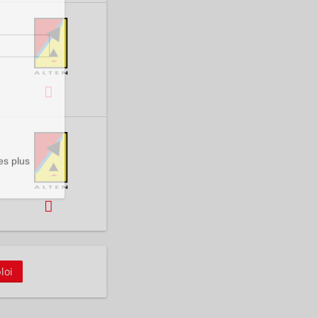
es plus
loi