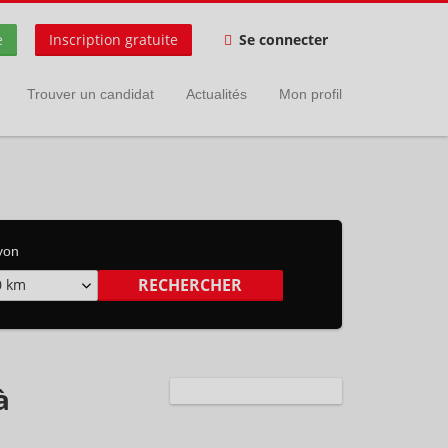
e
Inscription gratuite
Se connecter
Trouver un candidat
Actualités
Mon profil
yon
0 km
à