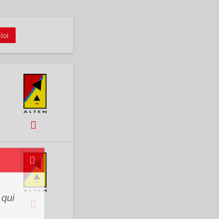
loi
 qui