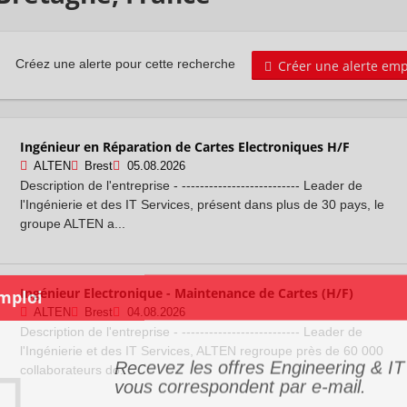
Créer une alerte emp
Créez une alerte pour cette recherche
Ingénieur en Réparation de Cartes Electroniques H/F
ALTEN
Brest
05.08.2026
Description de l'entreprise - -------------------------- Leader de
l'Ingénierie et des IT Services, présent dans plus de 30 pays, le
groupe ALTEN a...
Ingénieur Electronique - Maintenance de Cartes (H/F)
ALTEN
Brest
04.08.2026
Description de l'entreprise - -------------------------- Leader de
Recevez les offres Engineering & IT
l'Ingénierie et des IT Services, ALTEN regroupe près de 60 000
vous correspondent par e-mail.
collaborateurs do...
Aéronautique Jobs in Bretagne