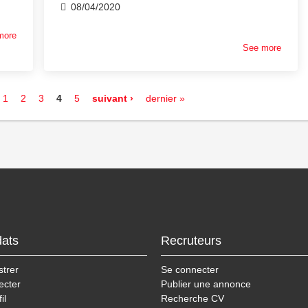
08/04/2020
more
See more
1
2
3
4
5
suivant ›
dernier »
ats
Recruteurs
strer
Se connecter
ecter
Publier une annonce
il
Recherche CV