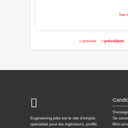
See 
« premier
‹ précédent
Candid
S'enregi
Engineering.jobs est le site d’emploi
Se conn
spécialisé pour les ingénieurs, profils
Mon prof