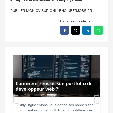
entreprise et maximiser son employabilité
.
PUBLIER MON CV SUR ONLYENGINEERJOBS.FR
Partagez maintenant:
Comment réussir son portfolio de
De
ier
développeur web ?
Fi
OnlyEngineerJobs vous donne ses bonnes tips
L
pour réaliser votre portfolio et vous différencier
d