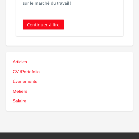
sur le marché du travail !
d
Continuer à lire
Articles
CV /Portefolio
Événements
Métiers
Salaire