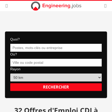
Quoi?
Où?
Rayon
32 Offres d'Emploi CDI à