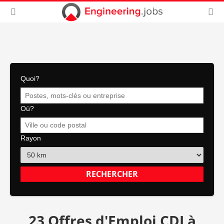
Quoi?
Où?
Rayon
23 Offres d'Emploi CDI à