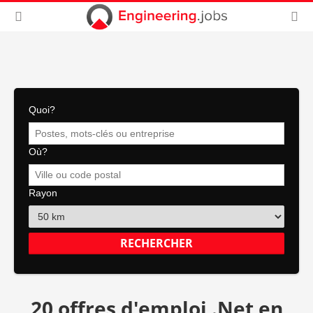
Quoi?
Où?
Rayon
20 offres d'emploi .Net en