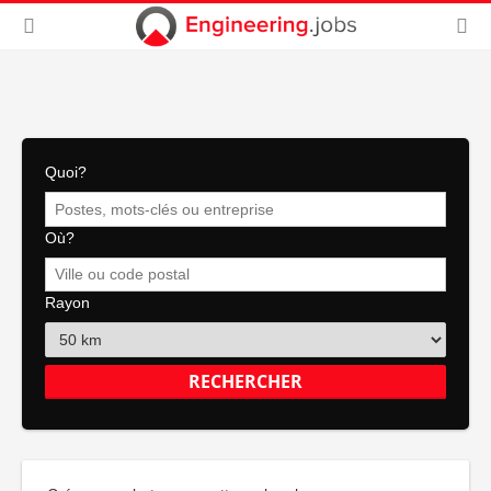
Quoi?
Où?
Rayon