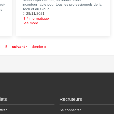
incontournable pour tous les professionnels de la
nit
Tech et du Cloud.
us
29/11/2021
IT / informatique
See more
4
5
suivant ›
dernier »
ats
Recruteurs
strer
Se connecter