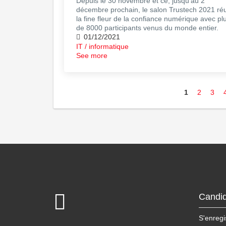
Depuis le 30 novembre et ce, jusqu'au 2
décembre prochain, le salon Trustech 2021 réu
la fine fleur de la confiance numérique avec pl
de 8000 participants venus du monde entier.
01/12/2021
IT / informatique
See more
1
2
3
Candid
S'enregi