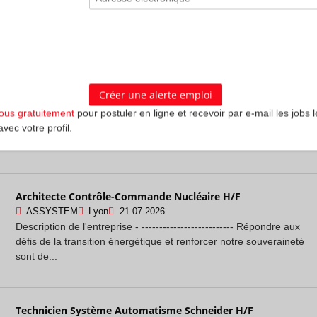
défis de la transition énergétique et renforcer notre souveraineté
sont de...
Consultant(e) Senior Data Management H/F
ASSYSTEM
Lyon
21.07.2026
Description de l'entreprise - -------------------------- Assystem figure
vous gratuitement
pour postuler en ligne et recevoir par e-mail les jobs l
aujourd'hui parmi**les trois leaders mondiaux d'ingénierie
avec votre profil.
nucléaire indé...
Architecte Contrôle-Commande Nucléaire H/F
ASSYSTEM
Lyon
21.07.2026
Description de l'entreprise - -------------------------- Répondre aux
défis de la transition énergétique et renforcer notre souveraineté
sont de...
Technicien Système Automatisme Schneider H/F