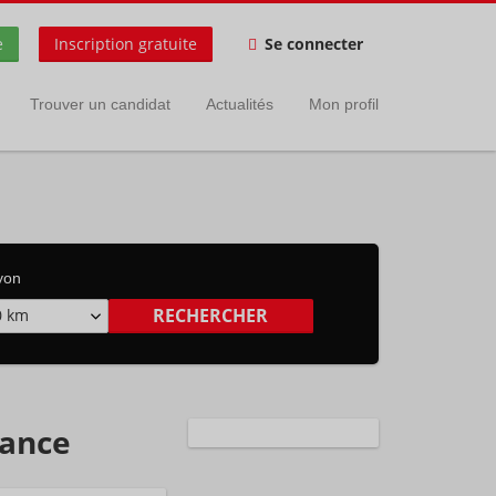
e
Inscription gratuite
Se connecter
Trouver un candidat
Actualités
Mon profil
yon
0 km
rance