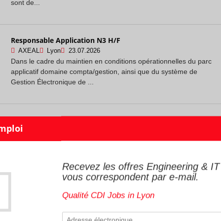
sont de...
Responsable Application N3 H/F
AXEAL
Lyon
23.07.2026
Dans le cadre du maintien en conditions opérationnelles du parc
applicatif domaine compta/gestion, ainsi que du système de
Gestion Électronique de ...
Business Analyst GED (F/H) - REF RUTQ8Q
Scalian
Lyon
22.07.2026
Description de l'entreprise - -------------------------- **Qui sommes-
nous ?** Dans le TOP10 des Sociétés de Conseil en Ingénierie en
France, le ...
Recevez les offres Engineering & IT
vous correspondent par e-mail.
Qualité CDI Jobs in Lyon
Architecte Contrôle-Commande Nucléaire H/F
ASSYSTEM
Lyon
21.07.2026
Description de l'entreprise - -------------------------- Répondre aux