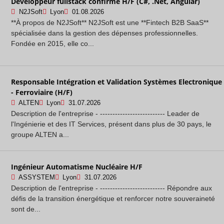
Développeur fullstack confirmé H/F (C#, .Net, Angular)
N2JSoft
Lyon
01.08.2026
**À propos de N2JSoft** N2JSoft est une **Fintech B2B SaaS**
spécialisée dans la gestion des dépenses professionnelles.
Fondée en 2015, elle co...
Responsable Intégration et Validation Systèmes Electronique
- Ferroviaire (H/F)
ALTEN
Lyon
31.07.2026
Description de l'entreprise - -------------------------- Leader de
l'Ingénierie et des IT Services, présent dans plus de 30 pays, le
groupe ALTEN a...
Ingénieur Automatisme Nucléaire H/F
ASSYSTEM
Lyon
31.07.2026
Description de l'entreprise - -------------------------- Répondre aux
défis de la transition énergétique et renforcer notre souveraineté
sont de...