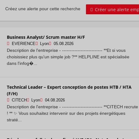
Créer une alerte emp
Créez une alerte pour cette recherche
Business Analyst/ Scrum master H/F
EVERIENCE
Lyon
05.08.2026
Description de l'entreprise - -------------------------- **Et si vous
choisissiez plus qu'un simple job ?** HELPLINE est spécialisée
dans l'infog�...
Technical Leader – Expert conception de postes HTB / HTA
(F/H)
CITECH
Lyon
04.08.2026
Description de l'entreprise - -------------------------- **CITECH recrute
! ** ✨ Vous souhaitez intervenir sur des projets énergétiques
straté...