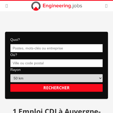
Quoi?
Où?
Rayon
1 Emploi CDI à Auvergne-