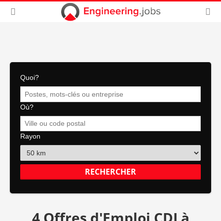
Quoi?
Où?
Rayon
4 Offres d'Emploi CDI à