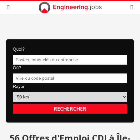
Quoi?
Où?
Rayon
56 Offres d'Emploi CDI à Île-