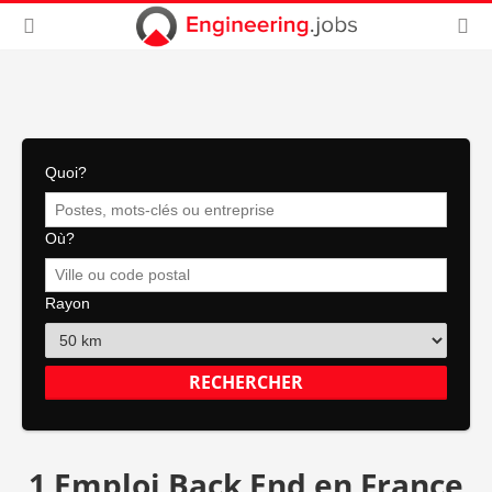
Quoi?
Où?
Rayon
1 Emploi Back End en France