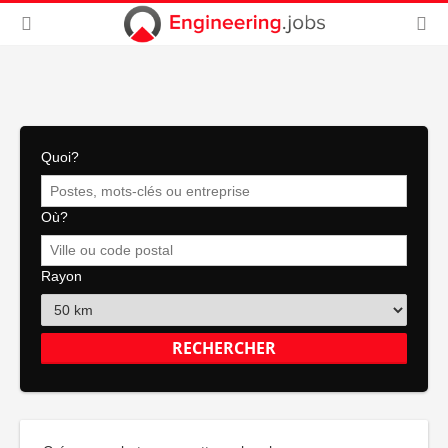
Quoi?
Où?
Rayon